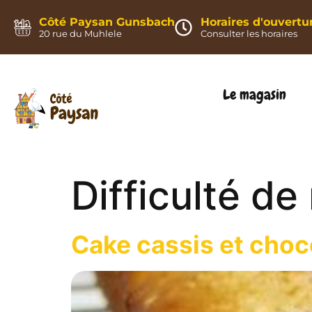
Panneau de gestion des cookies
Côté Paysan Gunsbach
Horaires d'ouvertu
20 rue du Muhlele
Consulter les horaires
Le magasin
Difficulté de
Cake cassis et choc