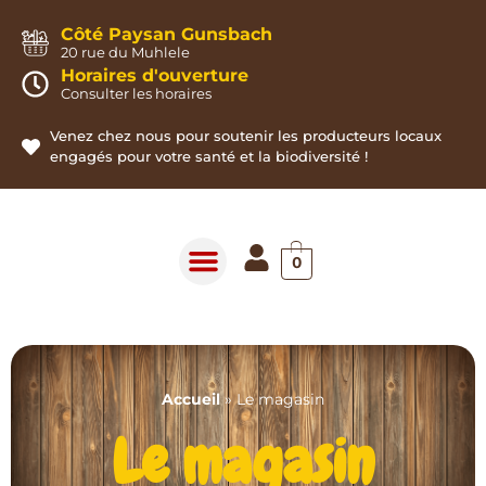
Panneau de gestion des cookies
Côté Paysan Gunsbach
20 rue du Muhlele
Horaires d'ouverture
Consulter les horaires
Venez chez nous pour soutenir les producteurs locaux
engagés pour votre santé et la biodiversité !
0
Accueil
»
Le magasin
Le magasin