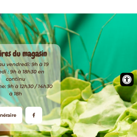
ires du magasin
au vendredi: 9h à 19
i : 9h à 18h30 en
continu
: 9h à 12h30 / 14h30
à 18h
inéraire