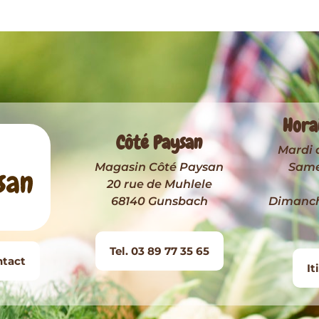
Hora
Côté Paysan
Mardi 
Magasin Côté Paysan
Samed
20 rue de Muhlele
68140 Gunsbach
Dimanche
Tel. 03 89 77 35 65
ntact
It