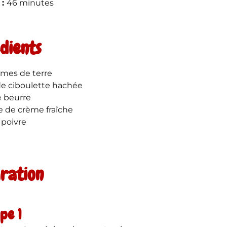
 :
46 minutes
dients
mes de terre
 de ciboulette hachée
e beurre
pe de crème fraîche
 poivre
ration
pe 1