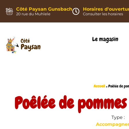
Panneau de gestion des cookies
Côté Paysan Gunsbach
Horaires d'ouvertu
20 rue du Muhlele
Consulter les horaires
Le magasin
Accueil
»
Poêlée de po
Poêlée de pommes 
Type :
Accompagne