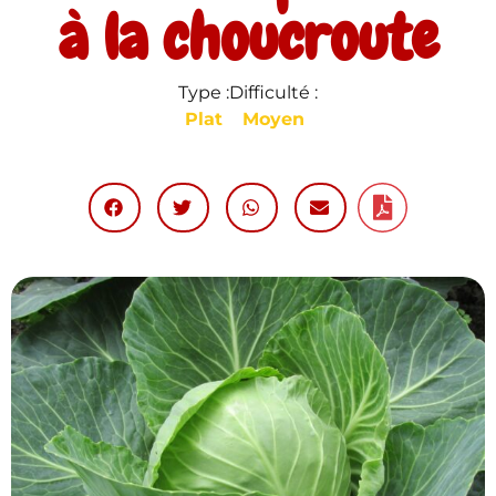
à la choucroute
Type :
Difficulté :
Plat
Moyen