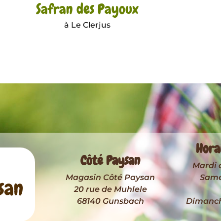
Safran des Payoux
à Le Clerjus
Hora
Côté Paysan
Mardi 
Magasin Côté Paysan
Samed
20 rue de Muhlele
68140 Gunsbach
Dimanche