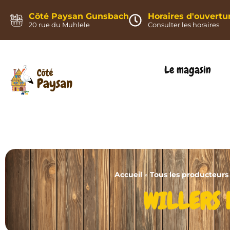
Panneau de gestion des cookies
Côté Paysan Gunsbach
Horaires d'ouvertu
20 rue du Muhlele
Consulter les horaires
Le magasin
Accueil
»
Tous les producteurs
WILLERS 