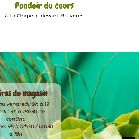
Pondoir du cours
à La Chapelle-devant-Bruyères
ires du magasin
au vendredi: 9h à 19
i : 9h à 18h30 en
continu
: 9h à 12h30 / 14h30
à 18h