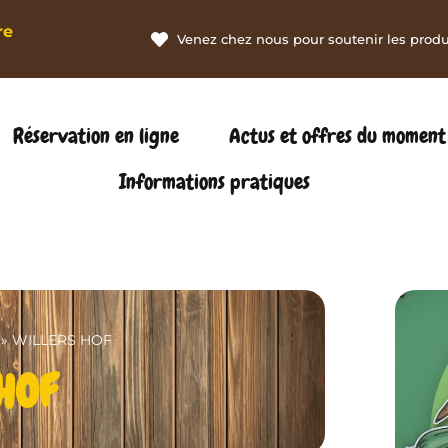
re
Venez chez nous pour soutenir les produc
Réservation en ligne
Actus et offres du moment
Informations pratiques
»
WILLERS HOF
HOF