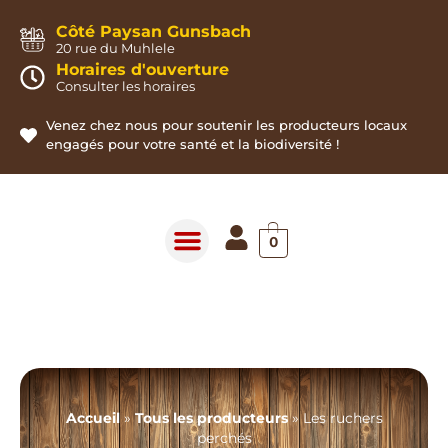
Panneau de gestion des cookies
Côté Paysan Gunsbach
20 rue du Muhlele
Horaires d'ouverture
Consulter les horaires
Venez chez nous pour soutenir les producteurs locaux
engagés pour votre santé et la biodiversité !
0
Accueil
»
Tous les producteurs
»
Les ruchers
perchés