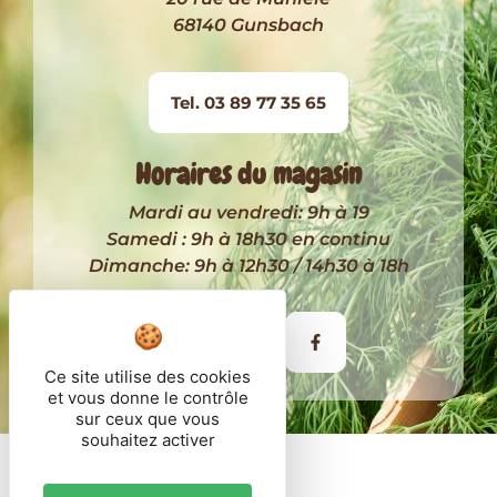
68140 Gunsbach
Tel. 03 89 77 35 65
Horaires du magasin
Mardi au vendredi: 9h à 19
Samedi : 9h à 18h30 en continu
Dimanche: 9h à 12h30 / 14h30 à 18h
Itinéraire
Ce site utilise des cookies
et vous donne le contrôle
sur ceux que vous
souhaitez activer
© 2026 - Côté Paysan