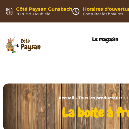
Panneau de gestion des cookies
Côté Paysan Gunsbach
Horaires d'ouvertu
20 rue du Muhlele
Consulter les horaires
Le magasin
Accueil
»
Tous les producteurs
»
L
La boite à f