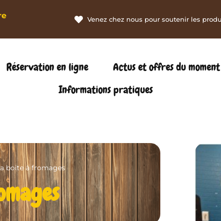
re
Venez chez nous pour soutenir les produc
Réservation en ligne
Actus et offres du moment
Informations pratiques
a boite à fromages
romages