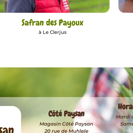
Safran des Payoux
à Le Clerjus
Hora
Côté Paysan
Mardi 
Magasin Côté Paysan
Samed
20 rue de Muhlele