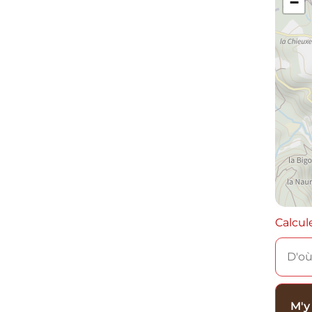
−
Calcul