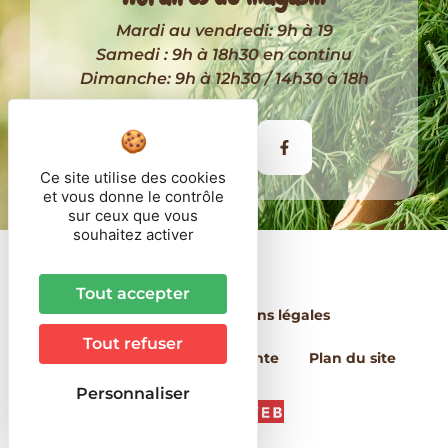
Mardi au vendredi: 9h à 19
Samedi : 9h à 18h30 en continu
Dimanche: 9h à 12h30 / 14h30 à 18h
Itinéraire
Ce site utilise des cookies
et vous donne le contrôle
sur ceux que vous
souhaitez activer
© 2026 - Côté Paysan
Tout accepter
Contact
Mentions légales
Tout refuser
Conditions Générales de Vente
Plan du site
Personnaliser