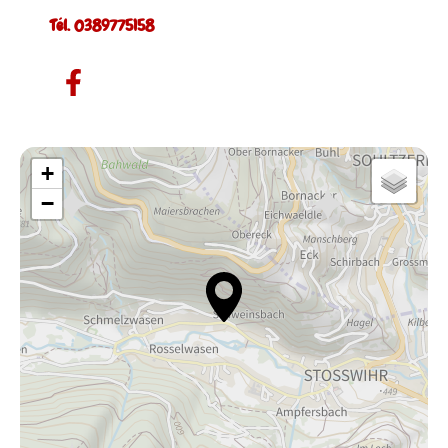
Tél. 0389775158
+
−