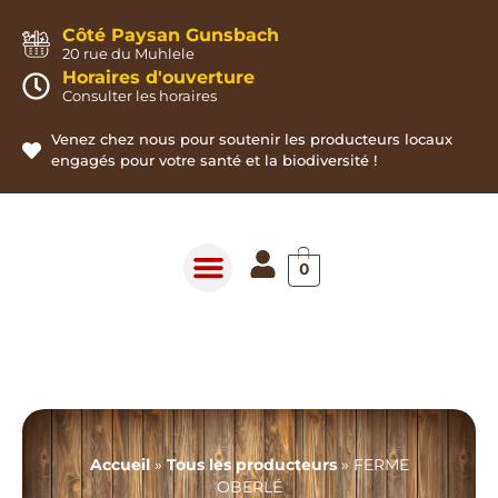
Panneau de gestion des cookies
Côté Paysan Gunsbach
20 rue du Muhlele
Horaires d'ouverture
Consulter les horaires
Venez chez nous pour soutenir les producteurs locaux
engagés pour votre santé et la biodiversité !
0
Accueil
»
Tous les producteurs
»
FERME
OBERLÉ